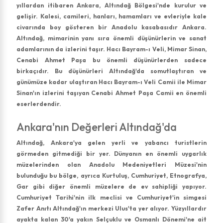
yıllardan itibaren Ankara, Altındağ Bölgesi'nde kurulur ve
gelişir. Kalesi, camileri, hanları, hamamları ve evleriyle kale
civarında boy gösteren bir Anadolu kasabasıdır Ankara.
Altındağ, mimarinin yanı sıra önemli düşünürlerin ve sanat
adamlarının da izlerini taşır. Hacı Bayram-ı Veli, Mimar Sinan,
Cenabi Ahmet Paşa bu önemli düşünürlerden sadece
birkaçıdır. Bu düşünürleri Altındağ'da somutlaştıran ve
günümüze kadar ulaştıran Hacı Bayram-ı Veli Camii ile Mimar
Sinan'ın izlerini taşıyan Cenabi Ahmet Paşa Camii en önemli
eserlerdendir.
Ankara'nın Değerleri Altındağ'da
Altındağ, Ankara'ya gelen yerli ve yabancı turistlerin
görmeden gitmediği bir yer. Dünyanın en önemli uygarlık
müzelerinden olan Anadolu Medeniyetleri Müzesi'nin
bulunduğu bu bölge, ayrıca Kurtuluş, Cumhuriyet, Etnografya,
Gar gibi diğer önemli müzelere de ev sahipliği yapıyor.
Cumhuriyet Tarihi'nin ilk meclisi ve Cumhuriyet'in simgesi
Zafer Anıtı Altındağ'ın merkezi Ulus'ta yer alıyor. Yüzyıllardır
ayakta kalan 30'a yakın Selçuklu ve Osmanlı Dönemi'ne ait