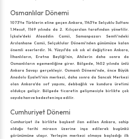
Osmanlılar Dönemi
1073'te Türklerin eline geçen Ankara, 1143'te Selçuklu Sultanı
1.Mesut, 1169 yılında da 2. Kılıçarslan tarafından yönetilir.
İçkale'deki Alaaddin Camii, Samanpazarı Semti'ndeki
Arslanhane Camii, Selçuklular Dönemi'nden günümüze kalan
önemli eserlerdir. 14. Yüzyıl'da sık sık el değiştiren Ankara,
İlhanlıların, Eretna Beyliği'nin, Ahilerin daha sonra da
Osmanlıların egemenliğine girer. Bölgede, 1402 yılında ünlü
Ankara Savaşı gerçekleşir. Osmanlı Dönemi'nde, önce Büyük
Anadolu Eyaleti'nin merkezi, daha sonra da Sancak Merkezi
olan Ankara'da sof yapımı, debbağlık ve kundura üretimi
oldukça gelişir. Bölgede ticaretin gelişmesiyle birlikte çok
sayıda han ve bedesten inşa edilir.
Cumhuriyet Dönemi
Cumhuriyet ile birlikte başkent ilan edilen Ankara, sahip
olduğu tarihi mirasın üzerine inşa edilerek bugünkü
görünümüne ulaşır. Yerleşim merkezi olmaya başladığı ilk