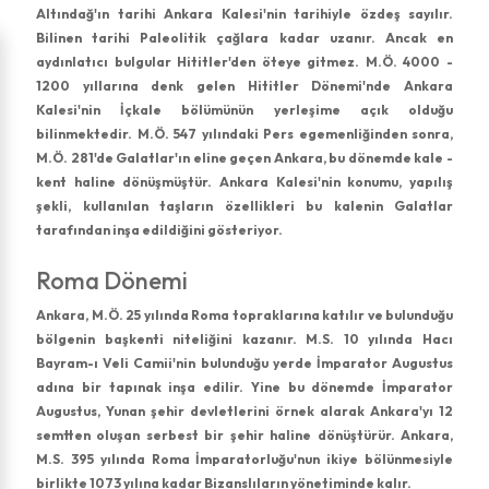
Altındağ'ın tarihi Ankara Kalesi'nin tarihiyle özdeş sayılır.
Bilinen tarihi Paleolitik çağlara kadar uzanır. Ancak en
aydınlatıcı bulgular Hititler'den öteye gitmez. M.Ö. 4000 -
1200 yıllarına denk gelen Hititler Dönemi'nde Ankara
Kalesi'nin İçkale bölümünün yerleşime açık olduğu
bilinmektedir. M.Ö. 547 yılındaki Pers egemenliğinden sonra,
M.Ö. 281'de Galatlar'ın eline geçen Ankara, bu dönemde kale -
kent haline dönüşmüştür. Ankara Kalesi'nin konumu, yapılış
şekli, kullanılan taşların özellikleri bu kalenin Galatlar
tarafından inşa edildiğini gösteriyor.
Roma Dönemi
Ankara, M.Ö. 25 yılında Roma topraklarına katılır ve bulunduğu
bölgenin başkenti niteliğini kazanır. M.S. 10 yılında Hacı
Bayram-ı Veli Camii'nin bulunduğu yerde İmparator Augustus
adına bir tapınak inşa edilir. Yine bu dönemde İmparator
Augustus, Yunan şehir devletlerini örnek alarak Ankara'yı 12
semtten oluşan serbest bir şehir haline dönüştürür. Ankara,
M.S. 395 yılında Roma İmparatorluğu'nun ikiye bölünmesiyle
birlikte 1073 yılına kadar Bizanslıların yönetiminde kalır.