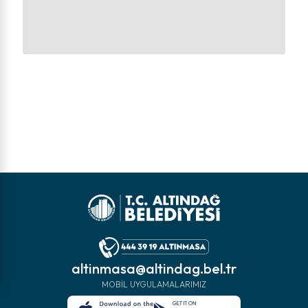
altinmasa@altindag.bel.tr
MOBIL UYGULAMALARIMIZ