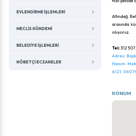
hızlı şekilde
EVLENDIRME İŞLEMLERI
Altındağ Be
arasında köp
MECLIS GÜNDEMI
oluyoruz.
BELEDIYE İŞLEMLERI
Tel:
312 507
Adres
:
Başk
NÖBETÇI ECZANELER
Hanım Maha
6/21, 0607
KONUM