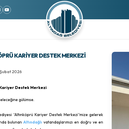
ÖPRÜ KARIYER DESTEK MERKEZI
 Şubat 2026
 Kariyer Destek Merkezi
 geleceğine gülümse.
ediyesi “Altınköprü Kariyer Destek Merkezi”mize gelerek
unda bulunan
Altındağlı
vatandaşlarımızı en doğru ve en