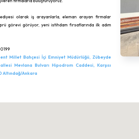
 işveren firmalarla buluşturuyoruz.
lediyesi olarak iş arayanlarla, eleman arayan firmalar
rü görevi görüyor, yeni istihdam fırsatlarında ilk adım
 0199
ent Millet Bahçesi İçi Emniyet Müdürlüğü, Zübeyde
llesi Mevlana Bulvarı Hipodrom Caddesi, Karşısı
0 Altındağ/Ankara