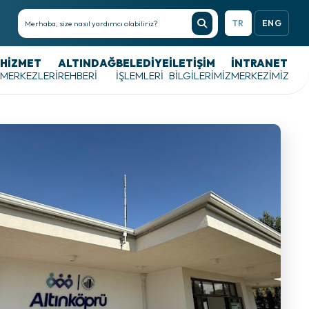
TR
ENG
HIZMET
ALTINDAĞ
BELEDIYE
İLETİŞİM
İNTRANET
MERKEZLERI
REHBERI
İŞLEMLERI
BİLGİLERİMİZ
MERKEZIMIZ