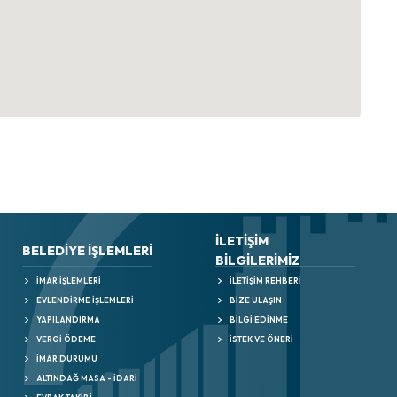
İLETİŞİM
BELEDIYE İŞLEMLERI
BİLGİLERİMİZ
İMAR İŞLEMLERI
İLETIŞIM REHBERI
EVLENDIRME İŞLEMLERI
BIZE ULAŞIN
YAPILANDIRMA
BILGI EDINME
VERGİ ÖDEME
İSTEK VE ÖNERI
İMAR DURUMU
ALTINDAĞ MASA - İDARİ