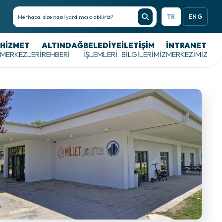
TR
ENG
HIZMET
ALTINDAĞ
BELEDIYE
İLETİŞİM
İNTRANET
MERKEZLERI
REHBERI
İŞLEMLERI
BİLGİLERİMİZ
MERKEZIMIZ