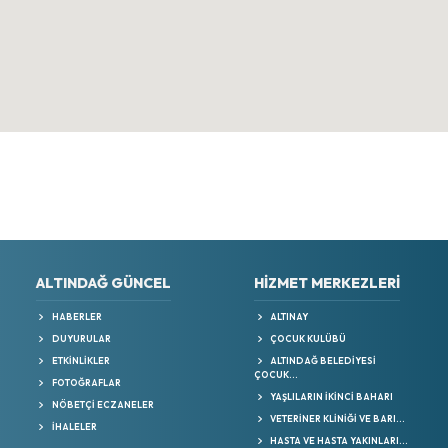
ALTINDAĞ GÜNCEL
HIZMET MERKEZLERI
HABERLER
ALTINAY
DUYURULAR
ÇOCUK KULÜBÜ
ETKİNLİKLER
ALTINDAĞ BELEDİYESİ
ÇOCUK...
FOTOĞRAFLAR
YAŞLILARIN İKINCI BAHARI
NÖBETÇİ ECZANELER
VETERİNER KLİNİĞİ VE BARI...
İHALELER
HASTA VE HASTA YAKINLARI...