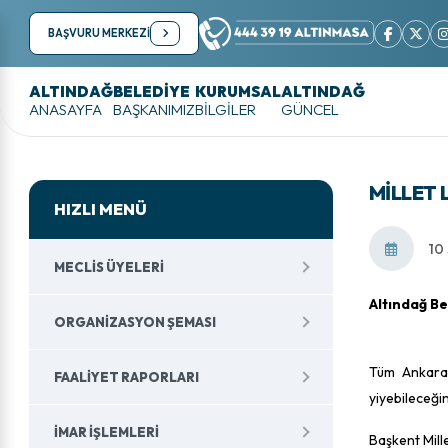
BAŞVURU MERKEZİ
ALTINDAĞ
BELEDİYE
KURUMSAL
ALTINDAĞ
ANASAYFA
BAŞKANIMIZ
BİLGİLER
GÜNCEL
MILLET
HIZLI MENÜ
10
MECLIS ÜYELERI
Altındağ Be
ORGANIZASYON ŞEMASI
Tüm Ankara'
FAALIYET RAPORLARI
yiyebileceğin
İMAR İŞLEMLERI
Başkent Mille