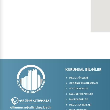
KURUMSAL BİLGİLER
MECLIS ÜYELERI
ORGANIZASYON ŞEMASI
VIZYON MISYON
FAALIYET RAPORLARI
MALI RAPORLAR
MECLIS KARARLARI
altinmasa@altindag.bel.tr