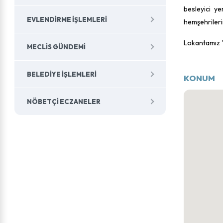
besleyici ye
EVLENDIRME İŞLEMLERI
hemşehrileri
Lokantamız ''
MECLIS GÜNDEMI
BELEDIYE İŞLEMLERI
KONUM
NÖBETÇI ECZANELER