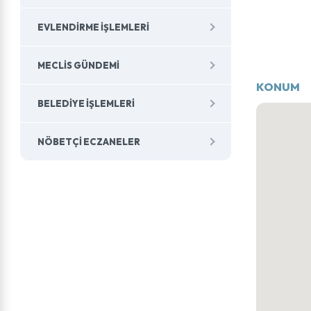
EVLENDIRME İŞLEMLERI
MECLIS GÜNDEMI
KONUM
BELEDIYE İŞLEMLERI
NÖBETÇI ECZANELER