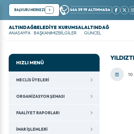
BAŞVURU MERKEZİ
ALTINDAĞ
BELEDİYE
KURUMSAL
ALTINDAĞ
ANASAYFA
BAŞKANIMIZ
BİLGİLER
GÜNCEL
YILDIZT
HIZLI MENÜ
10
MECLIS ÜYELERI
ORGANIZASYON ŞEMASI
FAALIYET RAPORLARI
İMAR İŞLEMLERI