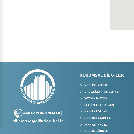
KURUMSAL BİLGİLER
MECLIS ÜYELERI
ORGANIZASYON ŞEMASI
VIZYON MISYON
FAALIYET RAPORLARI
MALI RAPORLAR
MECLIS KARARLARI
altinmasa@altindag.bel.tr
KVKK ALTINROTA
MECLIS GÜNDEMI