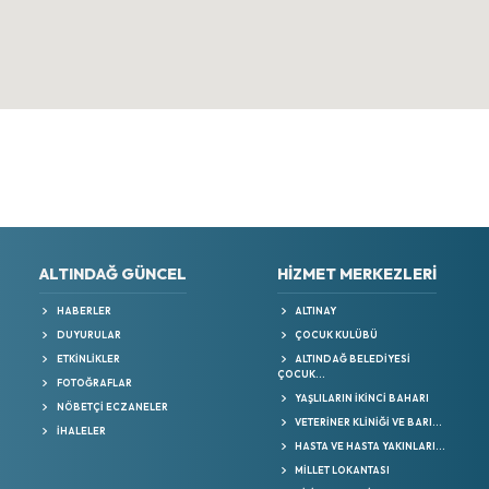
ALTINDAĞ GÜNCEL
HIZMET MERKEZLERI
HABERLER
ALTINAY
DUYURULAR
ÇOCUK KULÜBÜ
ETKİNLİKLER
ALTINDAĞ BELEDİYESİ
ÇOCUK...
FOTOĞRAFLAR
YAŞLILARIN İKINCI BAHARI
NÖBETÇİ ECZANELER
VETERİNER KLİNİĞİ VE BARI...
İHALELER
HASTA VE HASTA YAKINLARI...
MILLET LOKANTASI