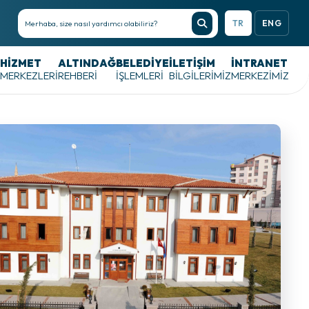
TR
ENG
HIZMET
ALTINDAĞ
BELEDIYE
İLETİŞİM
İNTRANET
MERKEZLERI
REHBERI
İŞLEMLERI
BİLGİLERİMİZ
MERKEZIMIZ