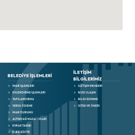
İLETİŞİM
BELEDIYE İŞLEMLERI
BİLGİLERİMİZ
İMAR İŞLEMLERI
İLETIŞIM REHBERI
EVLENDIRME İŞLEMLERI
BIZE ULAŞIN
YAPILANDIRMA
BILGI EDINME
VERGİ ÖDEME
İSTEK VE ÖNERI
İMAR DURUMU
ALTINDAĞ MASA - İDARİ
EVRAK TAKİBİ
E-BELEDİYE