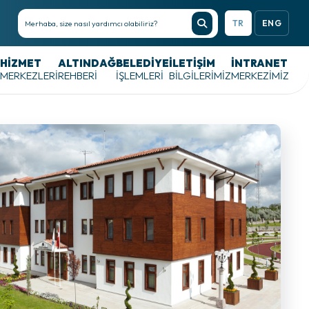
TR
ENG
HIZMET
ALTINDAĞ
BELEDIYE
İLETİŞİM
İNTRANET
MERKEZLERI
REHBERI
İŞLEMLERI
BİLGİLERİMİZ
MERKEZIMIZ