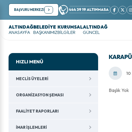
BAŞVURU MERKEZİ
ALTINDAĞ
BELEDİYE
KURUMSAL
ALTINDAĞ
ANASAYFA
BAŞKANIMIZ
BİLGİLER
GÜNCEL
KARAPÜR
HIZLI MENÜ
10
MECLIS ÜYELERI
Başlık Yok
ORGANIZASYON ŞEMASI
FAALIYET RAPORLARI
İMAR İŞLEMLERI