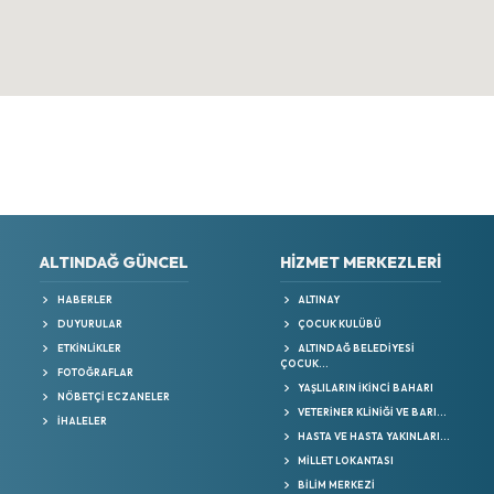
ALTINDAĞ GÜNCEL
HIZMET MERKEZLERI
HABERLER
ALTINAY
DUYURULAR
ÇOCUK KULÜBÜ
ETKİNLİKLER
ALTINDAĞ BELEDİYESİ
ÇOCUK...
FOTOĞRAFLAR
YAŞLILARIN İKINCI BAHARI
NÖBETÇİ ECZANELER
VETERİNER KLİNİĞİ VE BARI...
İHALELER
HASTA VE HASTA YAKINLARI...
MILLET LOKANTASI
BILIM MERKEZI