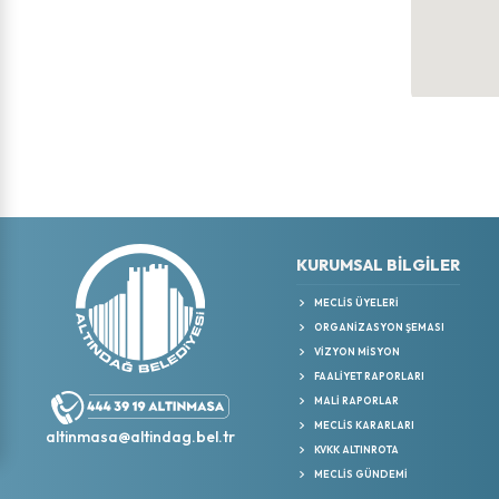
KURUMSAL BİLGİLER
MECLIS ÜYELERI
ORGANIZASYON ŞEMASI
VIZYON MISYON
FAALIYET RAPORLARI
MALI RAPORLAR
MECLIS KARARLARI
altinmasa@altindag.bel.tr
KVKK ALTINROTA
MECLIS GÜNDEMI