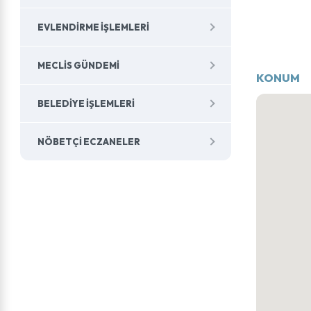
EVLENDIRME İŞLEMLERI
MECLIS GÜNDEMI
KONUM
BELEDIYE İŞLEMLERI
NÖBETÇI ECZANELER