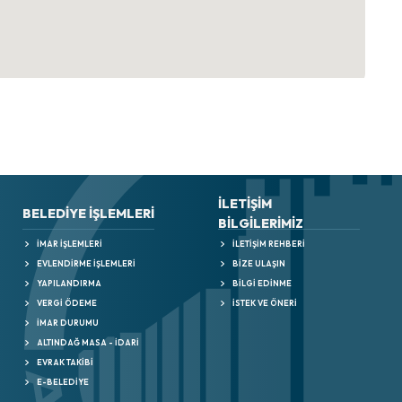
İLETİŞİM
BELEDIYE İŞLEMLERI
BİLGİLERİMİZ
İMAR İŞLEMLERI
İLETIŞIM REHBERI
EVLENDIRME İŞLEMLERI
BIZE ULAŞIN
YAPILANDIRMA
BILGI EDINME
VERGİ ÖDEME
İSTEK VE ÖNERI
İMAR DURUMU
ALTINDAĞ MASA - İDARİ
EVRAK TAKİBİ
E-BELEDİYE