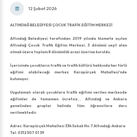
12 Şubat 2026
ALTINDAĞ BELEDİYESİ ÇOCUK TRAFİK EĞİTİM MERKEZİ
Altındağ Belediyesi tarafından 2019 yılında hizmete açılan
Altındağ Çocuk Trafik Eğitim Merkezi, 3 dönümü yeşil alan
olmak üzere toplam 8 dönümlük arazi üzerine kuruldu.
İçerisinde çocukların trafik ve trafik kültürü hakkında her türlü
eğitimi alabileceği merkez Karapürçek Mahallesi'nde
bulunuyor.
Uygulamalı olarak çocuklara trafik eğitimi verilen merkezde
eğitimler de tamamen ücretsiz... Altındağ ve Ankara
genelinden gruplar halinde tüm öğrencilere ders
verilmektedir.
Adres: Karapürçek Mahallesi 334 Sokak No:7 Altındağ-Ankara
Tel: 0312 507 01 39