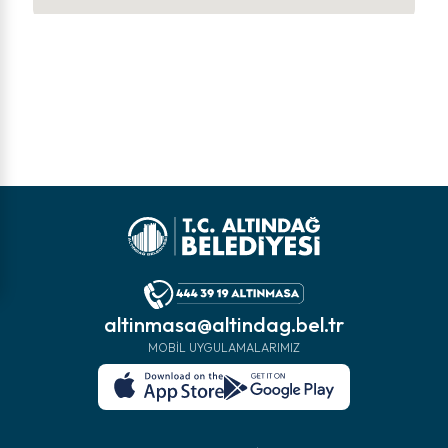
altinmasa@altindag.bel.tr
MOBIL UYGULAMALARIMIZ