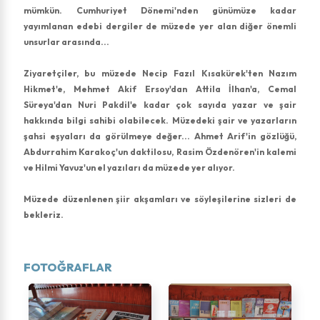
mümkün. Cumhuriyet Dönemi'nden günümüze kadar
yayımlanan edebi dergiler de müzede yer alan diğer önemli
unsurlar arasında...
Ziyaretçiler, bu müzede Necip Fazıl Kısakürek'ten Nazım
Hikmet'e, Mehmet Akif Ersoy'dan Attila İlhan'a, Cemal
Süreya'dan Nuri Pakdil'e kadar çok sayıda yazar ve şair
hakkında bilgi sahibi olabilecek. Müzedeki şair ve yazarların
şahsi eşyaları da görülmeye değer... Ahmet Arif'in gözlüğü,
Abdurrahim Karakoç'un daktilosu, Rasim Özdenören'in kalemi
ve Hilmi Yavuz'un el yazıları da müzede yer alıyor.
Müzede düzenlenen şiir akşamları ve söyleşilerine sizleri de
bekleriz.
FOTOĞRAFLAR