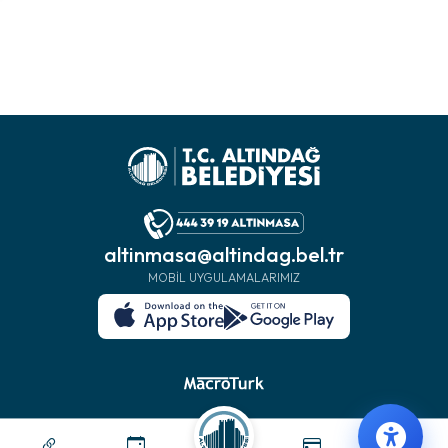
altinmasa@altindag.bel.tr
MOBIL UYGULAMALARIMIZ