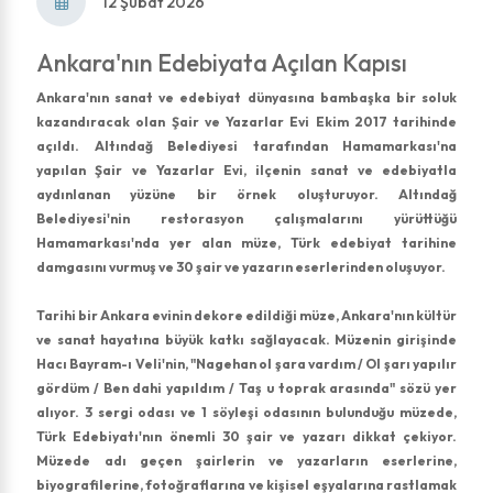
12 Şubat 2026
Ankara'nın Edebiyata Açılan Kapısı
Ankara'nın sanat ve edebiyat dünyasına bambaşka bir soluk
kazandıracak olan Şair ve Yazarlar Evi Ekim 2017 tarihinde
açıldı. Altındağ Belediyesi tarafından Hamamarkası'na
yapılan Şair ve Yazarlar Evi, ilçenin sanat ve edebiyatla
aydınlanan yüzüne bir örnek oluşturuyor. Altındağ
Belediyesi'nin restorasyon çalışmalarını yürüttüğü
Hamamarkası'nda yer alan müze, Türk edebiyat tarihine
damgasını vurmuş ve 30 şair ve yazarın eserlerinden oluşuyor.
Tarihi bir Ankara evinin dekore edildiği müze, Ankara'nın kültür
ve sanat hayatına büyük katkı sağlayacak. Müzenin girişinde
Hacı Bayram-ı Veli'nin, "Nagehan ol şara vardım / Ol şarı yapılır
gördüm / Ben dahi yapıldım / Taş u toprak arasında" sözü yer
alıyor. 3 sergi odası ve 1 söyleşi odasının bulunduğu müzede,
Türk Edebiyatı'nın önemli 30 şair ve yazarı dikkat çekiyor.
Müzede adı geçen şairlerin ve yazarların eserlerine,
biyografilerine, fotoğraflarına ve kişisel eşyalarına rastlamak