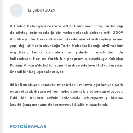
12 Şubat 2026
Altındağ Belediyesi restore ettiği Hamamönü'nde, bir konağı
da söyleşilerin yapıldığı bir mekan olarak dekore etti. 2009
Aralık ayından beri kültür-sanat-edebiyat-tarih söyleşilerinin
yapıldığı, şiirlerin okunduğu Tarihi Kabakçı Konağı, sivil toplum
örgütleri, kamu kurumları ve şahıslar tarafından da
kullanılıyor. Her ay farklı bir programın sunulduğu Kabakçı
Konağı, Ankara'da kültür sanat tarih ve edebiyat tutkunları için
önemli bir boşluğu dolduruyor.
İki kattan oluşan konakta, misafirler üst katta ağırlanıyor. Şark
odası olarak dizayn edilen mekan geniş bir salondan oluşuyor.
Eski bir Ankara evi'nin salonunda oturuyormuş hissine
kapıldığınız mekanın dekorasyonu titizlikle hazırlandı.
FOTOĞRAFLAR