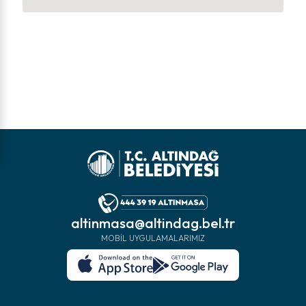
altinmasa@altindag.bel.tr
MOBIL UYGULAMALARIMIZ