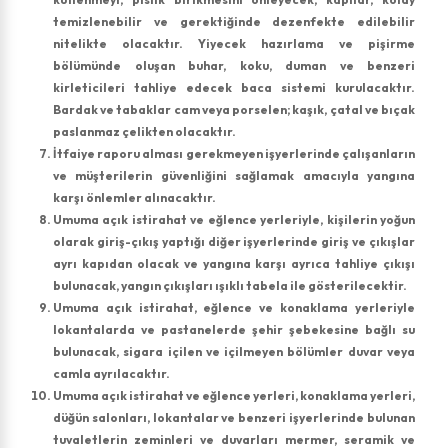
temizlenebilir ve gerektiğinde dezenfekte edilebilir
nitelikte olacaktır. Yiyecek hazırlama ve pişirme
bölümünde oluşan buhar, koku, duman ve benzeri
kirleticileri tahliye edecek baca sistemi kurulacaktır.
Bardak ve tabaklar cam veya porselen; kaşık, çatal ve bıçak
paslanmaz çelikten olacaktır.
İtfaiye raporu alması gerekmeyen işyerlerinde çalışanların
ve müşterilerin güvenliğini sağlamak amacıyla yangına
karşı önlemler alınacaktır.
Umuma açık istirahat ve eğlence yerleriyle, kişilerin yoğun
olarak giriş-çıkış yaptığı diğer işyerlerinde giriş ve çıkışlar
ayrı kapıdan olacak ve yangına karşı ayrıca tahliye çıkışı
bulunacak, yangın çıkışları ışıklı tabela ile gösterilecektir.
Umuma açık istirahat, eğlence ve konaklama yerleriyle
lokantalarda ve pastanelerde şehir şebekesine bağlı su
bulunacak, sigara içilen ve içilmeyen bölümler duvar veya
camla ayrılacaktır.
Umuma açık istirahat ve eğlence yerleri, konaklama yerleri,
düğün salonları, lokantalar ve benzeri işyerlerinde bulunan
tuvaletlerin zeminleri ve duvarları mermer, seramik ve