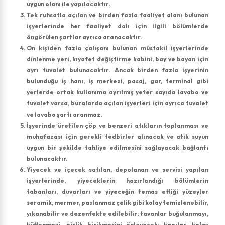
uygun olanı ile yapılacaktır.
Tek ruhsatla açılan ve birden fazla faaliyet alanı bulunan
işyerlerinde her faaliyet dalı için ilgili bölümlerde
öngörülen şartlar ayrıca aranacaktır.
On kişiden fazla çalışanı bulunan müstakil işyerlerinde
dinlenme yeri, kıyafet değiştirme kabini, bay ve bayan için
ayrı tuvalet bulunacaktır. Ancak birden fazla işyerinin
bulunduğu iş hanı, iş merkezi, pasaj, gar, terminal gibi
yerlerde ortak kullanıma ayrılmış yeter sayıda lavabo ve
tuvalet varsa, buralarda açılan işyerleri için ayrıca tuvalet
ve lavabo şartı aranmaz.
İşyerinde üretilen çöp ve benzeri atıkların toplanması ve
muhafazası için gerekli tedbirler alınacak ve atık suyun
uygun bir şekilde tahliye edilmesini sağlayacak bağlantı
bulunacaktır.
Yiyecek ve içecek satılan, depolanan ve servisi yapılan
işyerlerinde, yiyeceklerin hazırlandığı bölümlerin
tabanları, duvarları ve yiyeceğin temas ettiği yüzeyler
seramik, mermer, paslanmaz çelik gibi kolay temizlenebilir,
yıkanabilir ve dezenfekte edilebilir; tavanlar buğulanmayı,
küflenmeyi, pislik birikmesini önleyecek; kapılar, kolay