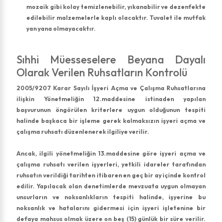
mozaik gibi kolay temizlenebilir, yıkanabilir ve dezenfekte
edilebilir malzemelerle kaplı olacaktır. Tuvalet ile mutfak
yan yana olmayacaktır.
Sıhhi Müesseselere Beyana Dayalı
Olarak Verilen Ruhsatların Kontrolü
2005/9207 Karar Sayılı İşyeri Açma ve Çalışma Ruhsatlarına
ilişkin Yönetmeliğin 12.maddesine istinaden yapılan
başvurunun öngörülen kriterlere uygun olduğunun tespiti
halinde başkaca bir işleme gerek kalmaksızın işyeri açma ve
çalışma ruhsatı düzenlenerek ilgiliye verilir.
Ancak, ilgili yönetmeliğin 13.maddesine göre işyeri açma ve
çalışma ruhsatı verilen işyerleri, yetkili idareler tarafından
ruhsatın verildiği tarihten itibaren en geç bir ay içinde kontrol
edilir. Yapılacak olan denetimlerde mevzuata uygun olmayan
unsurların ve noksanlıkların tespiti halinde, işyerine bu
noksanlık ve hatalarını gidermesi için işyeri işletenine bir
defaya mahsus olmak üzere on beş (15) günlük bir süre verilir.