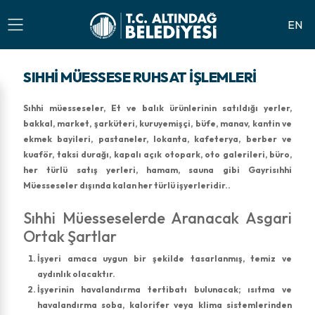
EN
SIHHI MÜESSESE RUHSAT İŞLEMLERI
Sıhhi müesseseler, Et ve balık ürünlerinin satıldığı yerler,
bakkal, market, şarküteri, kuruyemişçi, büfe, manav, kantin ve
ekmek bayileri, pastaneler, lokanta, kafeterya, berber ve
kuaför, taksi durağı, kapalı açık otopark, oto galerileri, büro,
her türlü satış yerleri, hamam, sauna gibi Gayrisıhhi
Müesseseler dışında kalan her türlü işyerleridir..
Sıhhi Müesseselerde Aranacak Asgari
Ortak Şartlar
İşyeri amaca uygun bir şekilde tasarlanmış, temiz ve
aydınlık olacaktır.
İşyerinin havalandırma tertibatı bulunacak; ısıtma ve
havalandırma soba, kalorifer veya klima sistemlerinden