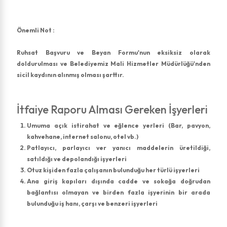
Önemli Not :
Ruhsat Başvuru ve Beyan Formu'nun eksiksiz olarak
doldurulması ve Belediyemiz Mali Hizmetler Müdürlüğü'nden
sicil kaydının alınmış olması şarttır.
İtfaiye Raporu Alması Gereken İşyerleri
Umuma açık istirahat ve eğlence yerleri (Bar, pavyon,
kahvehane, internet salonu, otel vb.)
Patlayıcı, parlayıcı ver yanıcı maddelerin üretildiği,
satıldığı ve depolandığı işyerleri
Otuz kişiden fazla çalışanın bulunduğu her türlü işyerleri
Ana giriş kapıları dışında cadde ve sokağa doğrudan
bağlantısı olmayan ve birden fazla işyerinin bir arada
bulunduğu iş hanı, çarşı ve benzeri işyerleri