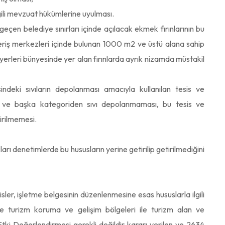
lgili mevzuat hükümlerine uyulması.
eçen belediye sınırları içinde açılacak ekmek fırınlarının bu
veriş merkezleri içinde bulunan 1000 m2 ve üstü alana sahip
rleri bünyesinde yer alan fırınlarda ayrık nizamda müstakil
deki sıvıların depolanması amacıyla kullanılan tesis ve
a ve başka kategoriden sıvı depolanmaması, bu tesis ve
irilmemesi.
arı denetimlerde bu hususların yerine getirilip getirilmediğini
ler, işletme belgesinin düzenlenmesine esas hususlarla ilgili
ve turizm koruma ve gelişim bölgeleri ile turizm alan ve
ki Değerlendirmesi gerekli değildir kararı verilen ve 2634