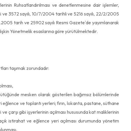
erinin Ruhsatlandırılması ve denetlenmesine dair işlemler,
hli ve 3572 sayılı, 10/7/2004 tarihli ve 5216 sayılı, 22/2/2005
.08.2005 tarih ve 25902 sayılı Resmi Gazete'de yayımlanarak
işkin Yönetmelik esaslarına göre yürütülmektedir.
rtları taşımak zorundadır:
 olması,
 kütüğünde mesken olarak gösterilen bağımsız bölümlerinde
eğlence ve toplantı yerleri; fırın, lokanta, pastane, süthane
e çarşı gibi işyerlerinin açılması hususunda kat maliklerinin
 açık istirahat ve eğlence yeri açılması durumunda yönetim
ulunması,