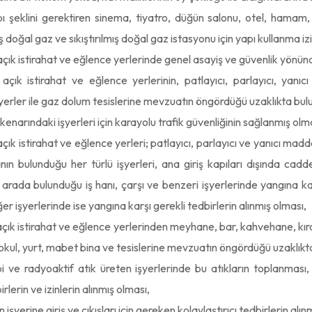
ı şeklini gerektiren sinema, tiyatro, düğün salonu, otel, hamam, sa
mış doğal gaz ve sıkıştırılmış doğal gaz istasyonu için yapı kullanma iz
ık istirahat ve eğlence yerlerinde genel asayiş ve güvenlik yönünde
ık istirahat ve eğlence yerlerinin, patlayıcı, parlayıcı, yanıcı 
erler ile gaz dolum tesislerine mevzuatın öngördüğü uzaklıkta bul
kenarındaki işyerleri için karayolu trafik güvenliğinin sağlanmış olm
k istirahat ve eğlence yerleri; patlayıcı, parlayıcı ve yanıcı maddele
anın bulunduğu her türlü işyerleri, ana giriş kapıları dışında c
ir arada bulunduğu iş hanı, çarşı ve benzeri işyerlerinde yangına ka
ğer işyerlerinde ise yangına karşı gerekli tedbirlerin alınmış olması,
ık istirahat ve eğlence yerlerinden meyhane, bar, kahvehane, kıraat
n okul, yurt, mabet bina ve tesislerine mevzuatın öngördüğü uzaklıkt
ıbbi ve radyoaktif atık üreten işyerlerinde bu atıkların toplanma
irlerin ve izinlerin alınmış olması,
in işyerine giriş ve çıkışları için gereken kolaylaştırıcı tedbirlerin alın