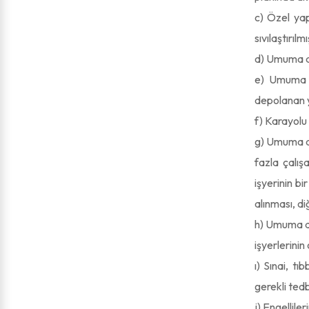
c) Özel yap
sıvılaştırıl
d) Umuma aç
e) Umuma aç
depolanan y
f) Karayolu 
g) Umuma açı
fazla çalış
işyerinin b
alınması, di
h) Umuma aç
işyerlerini
ı) Sınai, t
gerekli tedb
j) Engelliler