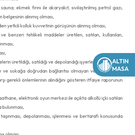
una; ekmek fırını ile akaryakıt, sıvılaştırılmış petrol gazı,
in belgesinin alınmış olması,
n yetkili kolluk kuvvetinin görüşünün alınmış olması,
ve benzeri tehlikeli maddeler üretilen, satılan, kullanılan,
unması,
ası,
ALTIN
rin üretildiği, satıldığı ve depolandığı işyerleri; otuz kişiden
MASA
adde ve sokağa doğrudan bağlantısı olmayan ve birden fazla
rşı gerekli önlemlerinin alındığını gösteren itfaiye raporunun
hane, elektronik oyun merkezi ile açıkta alkollü içki satılan
a bulunması,
sı, taşınması, depolanması, işlenmesi ve bertarafı konusunda
mış olması,