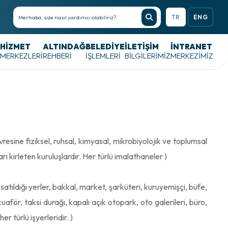
TR
ENG
HIZMET
ALTINDAĞ
BELEDIYE
İLETİŞİM
İNTRANET
MERKEZLERI
REHBERI
İŞLEMLERI
BİLGİLERİMİZ
MERKEZIMIZ
resine fiziksel, ruhsal, kimyasal, mikrobiyolojik ve toplumsal
 kirleten kuruluşlardır. Her türlü imalathaneler )
satıldığı yerler, bakkal, market, şarküteri, kuruyemişçi, büfe,
för, taksi durağı, kapalı açık otopark, oto galerileri, büro,
r türlü işyerleridir. )