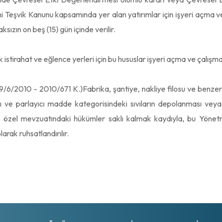
zmi Teşvik Kanunu kapsamında yer alan yatırımlar için işyeri açma ve
sızın on beş (15) gün içinde verilir.
stirahat ve eğlence yerleri için bu hususlar işyeri açma ve çalışma
29/6/2010 - 2010/671 K.)Fabrika, şantiye, nakliye filosu ve benzeri 
ıcı ve parlayıcı madde kategorisindeki sıvıların depolanması veya
, özel mevzuatındaki hükümler saklı kalmak kaydıyla, bu Yönetm
rak ruhsatlandırılır.