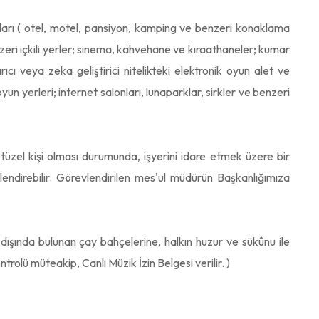
arı ( otel, motel, pansiyon, kamping ve benzeri konaklama
zeri içkili yerler; sinema, kahvehane ve kıraathaneler; kumar
cı veya zeka geliştirici nitelikteki elektronik oyun alet ve
un yerleri; internet salonları, lunaparklar, sirkler ve benzeri
tüzel kişi olması durumunda, işyerini idare etmek üzere bir
lendirebilir. Görevlendirilen mes'ul müdürün Başkanlığımıza
 dışında bulunan çay bahçelerine, halkın huzur ve sükûnu ile
olü müteakip, Canlı Müzik İzin Belgesi verilir. )