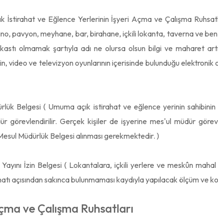
İstirahat ve Eğlence Yerlerinin İşyeri Açma ve Çalışma Ruhsatl
zino, pavyon, meyhane, bar, birahane, içkili lokanta, taverna ve ben
astı olmamak şartıyla adı ne olursa olsun bilgi ve maharet artırı
n, video ve televizyon oyunlarının içerisinde bulunduğu elektronik oy
lük Belgesi ( Umuma açık istirahat ve eğlence yerinin sahibinin 
r görevlendirilir. Gerçek kişiler de işyerine mes'ul müdür görev
k Mesul Müdürlük Belgesi alınması gerekmektedir. )
 Yayını İzin Belgesi ( Lokantalara, içkili yerlere ve meskûn mahal
hatı açısından sakınca bulunmaması kaydıyla yapılacak ölçüm ve kontr
Açma ve Çalışma Ruhsatları