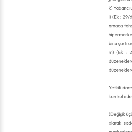
k) Yabancı u
l) (Ek : 29
amaca tahsi
hipermarket
bina şartı 
m) (Ek : 2
düzenekler
düzeneklerd
Yetkili idar
kontrol ede
(Değişik üç
olarak sad
merkezlerin