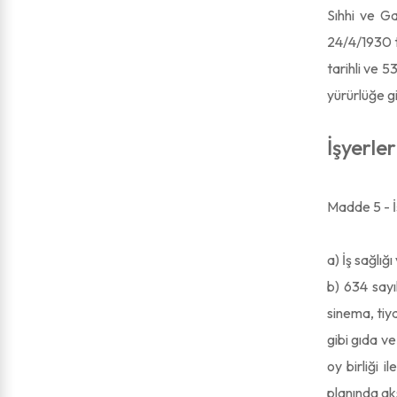
Sıhhi ve Ga
24/4/1930 ta
tarihli ve 
yürürlüğe g
İşyerle
Madde 5 - İş
a) İş sağlığ
b) 634 sayı
sinema, tiy
gibi gıda v
oy birliği 
planında aks