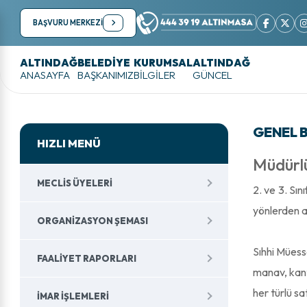
BAŞVURU MERKEZİ
ALTINDAĞ
BELEDİYE
KURUMSAL
ALTINDAĞ
ANASAYFA
BAŞKANIMIZ
BİLGİLER
GÜNCEL
GENEL B
HIZLI MENÜ
Müdürlü
MECLIS ÜYELERI
2. ve 3. Sı
yönlerden a
ORGANIZASYON ŞEMASI
Sıhhi Müesse
FAALIYET RAPORLARI
manav, kant
her türlü sa
İMAR İŞLEMLERI