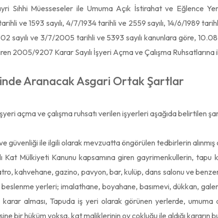
yri Sıhhi Müesseseler ile Umuma Açık İstirahat ve Eğlence Yerl
rihli ve 1593 sayılı, 4/7/1934 tarihli ve 2559 sayılı, 14/6/1989 tari
5302 sayılı ve 3/7/2005 tarihli ve 5393 sayılı kanunlara göre, 10
iren 2005/9207 Karar Sayılı İşyeri Açma ve Çalışma Ruhsatlarına il
rinde Aranacak Asgari Ortak Şartlar
yeri açma ve çalışma ruhsatı verilen işyerleri aşağıda belirtilen şa
ı ve güvenliği ile ilgili olarak mevzuatta öngörülen tedbirlerin alınmış
lı Kat Mülkiyeti Kanunu kapsamına giren gayrimenkullerin, tapu
atro, kahvehane, gazino, pavyon, bar, kulüp, dans salonu ve benzeri 
e beslenme yerleri; imalathane, boyahane, basımevi, dükkan, galeri v
ile karar alması, Tapuda iş yeri olarak görünen yerlerde, umuma
ine bir hüküm yoksa, kat maliklerinin oy çokluğu ile aldığı kararın b