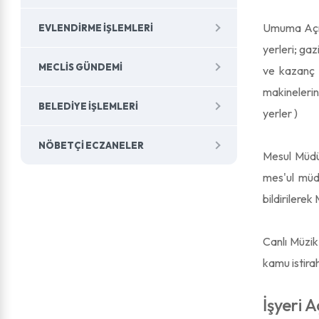
Umuma Açık 
EVLENDIRME İŞLEMLERI
yerleri; ga
MECLIS GÜNDEMI
ve kazanç k
makinelerini
BELEDIYE İŞLEMLERI
yerler )
NÖBETÇI ECZANELER
Mesul Müdür
mes'ul müdü
bildirilere
Canlı Müzik
kamu istira
İşyeri 