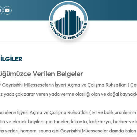
ILGILER
ğümüzce Verilen Belgeler
nıf Gayrisıhhi Müesseselerin İşyeri Açma ve Çalışma Ruhsatları ( Çev
z yada çok zarar veren yada verme olasılığı olan ve doğal kaynakları
selerin İşyeri Açma ve Çalışma Ruhsatları ( Et ve balık ürünlerinin 
in ve ekmek bayileri, pastaneler, lokanta, kafeterya, berber ve kua
tış yerleri, hamam, sauna gibi Gayrisıhhi Müesseseler dışında kalan he