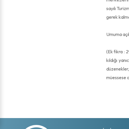
sayılı Turi
gerek kalmak
Umuma açık i
(Ek fıkra : 
kıldığı yan
düzenekler
müessese ola